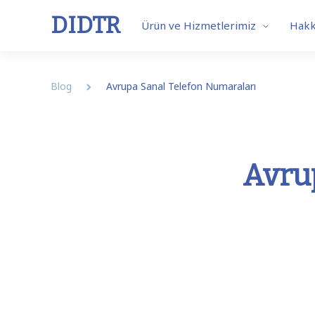
DIDTR
Ürün ve Hizmetlerimiz
Hakk
Blog
Avrupa Sanal Telefon Numaraları
Business VoIP
SIP 
Avru
Features
Our So