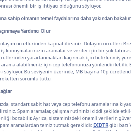
onrası önemli bir iş ihtiyacı olduğunu söylüyor.
ına sahip olmanın temel faydalarına daha yakından bakalım
açınmaya Yardımcı Olur
olaşım ücretlerinden kaçınabilirsiniz. Dolaşım ücretleri Bre
 iş konuşmalarınızın aramalar ve veriler için bir şok fatur
ücretlerinden yararlanmaktan kaçınmak için belirlenmiş yere
 arama alabilmeniz için cep telefonunuza yönlendirilebilir. 
ni söylüyor. Bu seviyenin üzerinde, MB başına 10p ücretlendir
areketten sorumlu tuttu.
Sağlar
a, standart sabit hat veya cep telefonu aramalarına kıyasla
iniz. Spam aramalar, çalışma rutininizi ciddi şekilde etkile
iği bozabilir. Ayrıca, sisteminizdeki önemli verilerin güvenl
spam aramalardan temiz tutmak gereklidir.
DIDTR
gibi bazı 