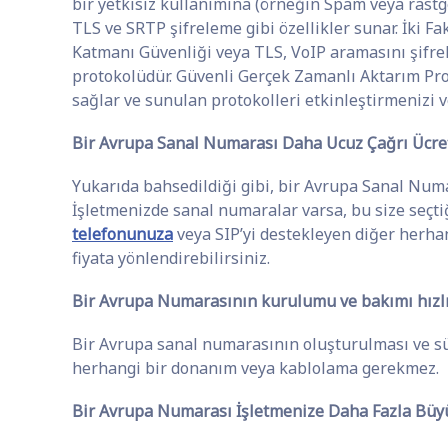
bir yetkisiz kullanımına (örneğin Spam veya rastg
TLS ve SRTP şifreleme gibi özellikler sunar. İki F
Katmanı Güvenliği veya TLS, VoIP aramasını şifrele
protokolüdür. Güvenli Gerçek Zamanlı Aktarım Prot
sağlar ve sunulan protokolleri etkinleştirmenizi v
Bir Avrupa Sanal Numarası Daha Ucuz Çağrı Ücret
Yukarıda bahsedildiği gibi, bir Avrupa Sanal Numa
İşletmenizde sanal numaralar varsa, bu size seçt
telefonunuza
veya SIP’yi destekleyen diğer herhan
fiyata yönlendirebilirsiniz.
Bir Avrupa Numarasının kurulumu ve bakımı hızlı
Bir Avrupa sanal numarasının oluşturulması ve sür
herhangi bir donanım veya kablolama gerekmez.
Bir Avrupa Numarası İşletmenize Daha Fazla Büy