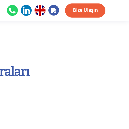
Bize Ulaşın
aları