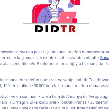
meyseniz, Avrupa pazar içi bir sanal telefon numarasına sa
erinden kaçınmak için ek bir rekabet avantajı olabilir.
Sana
ralar, genellikle VoIP telefonları aracılığıyla herhangi bir
inde sanal bir telefon numarasına sahip olabilir. Tek ihtiyacı
TR, 100’lerce ülkede 30.000’den fazla sanal telefon numarasıy
letiyor ve en son hem Fransa hem de Almanya ile Avrupa ağın
olabilir. Örneğin, ülke kodu prefixi olarak Fransa +33 telef
Avrupa ülkelerinde daha fazla iş varlığı oluşturma hedefiniz