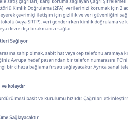
ele satış çağrıları) karşı koruma sağlayan Çağrı Şifrelemeli
aktörlü Kimlik Doğrulama (2FA), verilerinizi korumak için 2 a
yerek çevrimiçi iletişim için gizlilik ve veri güvenliğini s
okolü (veya SRTP), veri gönderirken kimlik doğrulama ve ko
eya devre dışı bırakmanızı sağlar.
leri Sağlıyor
rasına sahip olmak, sabit hat veya cep telefonu aramaya kı
iğiniz Avrupa hedef pazarından bir telefon numarasını PC’ni
gi bir cihaza bağlama fırsatı sağlayacaktır. Ayrıca sanal te
 ve kolaydır
dürülmesi basit ve kurulumu hızlıdır. Çağrıları etkinleştirm
üme Sağlayacaktır