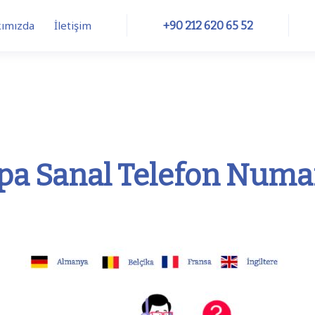
ımızda
İletişim
+90 212 620 65 52
Trunk
Numbers
CRM Integrations
pa Sanal Telefon Numar
ftphone
SIM
Internet