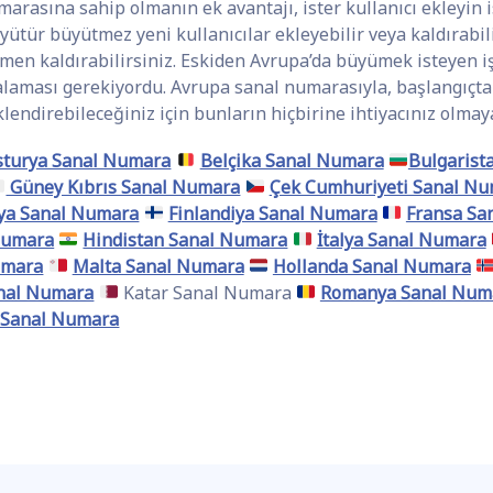
marasına sahip olmanın ek avantajı, ister kullanıcı ekleyin i
yütür büyütmez yeni kullanıcılar ekleyebilir veya kaldırabili
men kaldırabilirsiniz. Eskiden Avrupa’da büyümek isteyen iş
ralaması gerekiyordu. Avrupa sanal numarasıyla, başlangıçta
lendirebileceğiniz için bunların hiçbirine ihtiyacınız olmaya
sturya Sanal Numara
Belçika Sanal Numara
Bulgarist
Güney Kıbrıs Sanal Numara
Çek Cumhuriyeti Sanal N
ya Sanal Numara
Finlandiya Sanal Numara
Fransa Sa
Numara
Hindistan Sanal Numara
İtalya Sanal Numara
umara
Malta Sanal Numara
Hollanda Sanal Numara
anal Numara
Katar Sanal Numara
Romanya Sanal Num
 Sanal Numara