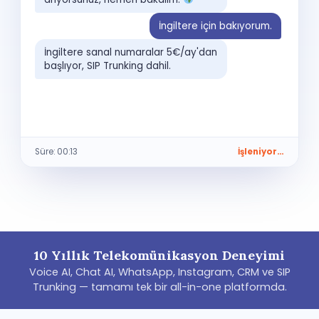
Evet, onaylıyorum.
MÜŞTERİ
Randevunuz güncellendi, SMS ile onay
VOICE AI
İngiltere için bakıyorum.
gönderildi.
İngiltere sanal numaralar 5€/ay'dan
başlıyor, SIP Trunking dahil.
Süre: 00:13
İşleniyor…
10 Yıllık Telekomünikasyon Deneyimi
Voice AI, Chat AI, WhatsApp, Instagram, CRM ve SIP
Trunking — tamamı tek bir all-in-one platformda.