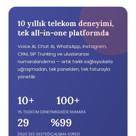
10 yıllık telekom deneyimi,
tek all-in-one platformda
Voice AI, Chat AI, WhatsApp, Instagram,
CRM, SIP Trunking ve uluslararası
numaralandırma — artık farklı sağlayıcılarla
uğraşmadan, tek panelden, tek faturayla
yönetilir.
10+
100+
YIL TELEKOM DENEYİMİ
ÜLKEDE NUMARA
29
%99
DİLDE SES DESTEĞİ
ÇALIŞMA SÜRESİ