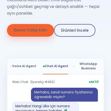
çağrı/sohbet geçmişi ve detaylı analitik — hepsi
aynı panelde.
Demo Talep Edin
Ürünleri İncele
WhatsApp
Voice AI Agent
Chat AI Agent
Business
+90 5•• ••• 7782
Web Chat · Ziyaretçi #4821
AKTİF
AKTİF
WhatsApp Business · DIDTR
Merhaba, sanal numara fiyatlarınızı
öğrenebilir miyim?
Merhaba! Hangi ülke için numara
Perşembe 14:30 uygun, onaylıyor musunuz?
VOICE AI
arıyorsunuz, hemen bakalım.