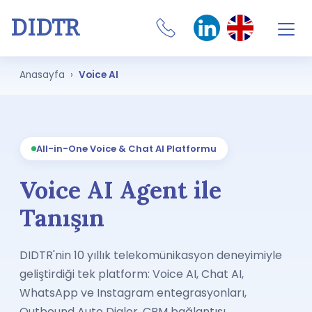
DIDTR
Business VoIP
Anasayfa ›
Voice AI
SIP Trunk
Numbers
All-in-One Voice & Chat AI Platformu
CRM Integrations
Voice AI Agent ile
Features
Tanışın
Our Softphone
DIDTR'nin 10 yıllık telekomünikasyon deneyimiyle
geliştirdiği tek platform: Voice AI, Chat AI,
SIM
WhatsApp ve Instagram entegrasyonları,
Internet
Outbound Auto Dialer, CRM bağlantısı,