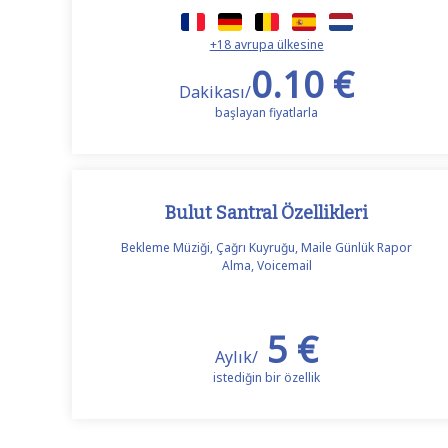
+18 avrupa ülkesine
0.10 €
Dakikası/
başlayan fiyatlarla
Bulut Santral Özellikleri
Bekleme Müziği, Çağrı Kuyruğu, Maile Günlük Rapor
Alma, Voicemail
5 €
Aylık/
istediğin bir özellik