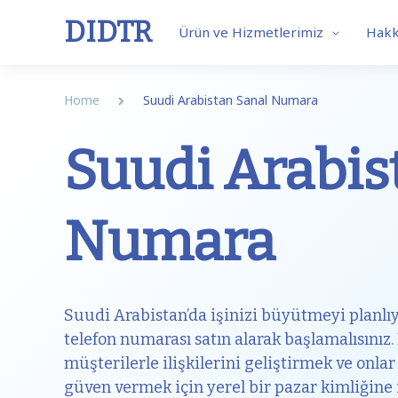
DIDTR
Ürün ve Hizmetlerimiz
Hakk
Home
Suudi Arabistan Sanal Numara
Suudi Arabis
Business VoIP
SIP 
Numara
Features
Our So
Suudi Arabistan’da işinizi büyütmeyi planlı
telefon numarası satın alarak başlamalısınız
müşterilerle ilişkilerini geliştirmek ve onla
güven vermek için yerel bir pazar kimliğine 