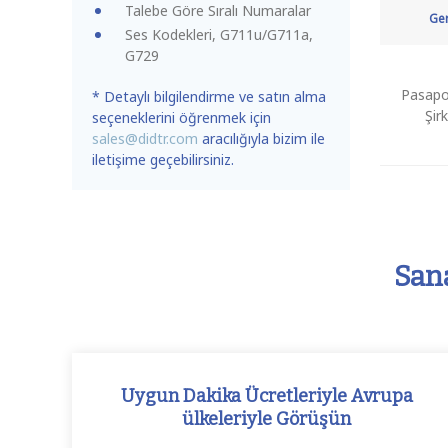
Talebe Göre Sıralı Numaralar
Ger
Ses Kodekleri, G711u/G711a,
G729
Pasapo
* Detaylı bilgilendirme ve satın alma
Şir
seçeneklerini öğrenmek için
sales@didtr.com
aracılığıyla bizim ile
iletişime geçebilirsiniz.
Sana
Uygun Dakika Ücretleriyle Avrupa
ülkeleriyle Görüşün