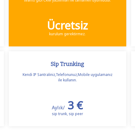
teams gibi CRM yazılımları ile tamamen uyumludur.
Ücretsiz
kurulum gerektirmez.
Sip Trunking
Kendi IP Santraliniz,Telefonunuz,Mobile uygulamanız
ile kullanın.
3 €
Aylık/
sip trunk, sip peer