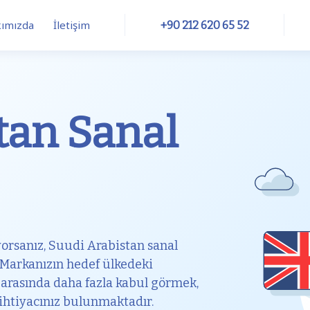
ımızda
İletişim
+90 212 620 65 52
tan Sanal
Trunk
Numbers
CRM Integrations
ftphone
SIM
Internet
yorsanız, Suudi Arabistan sanal
. Markanızın hedef ülkedeki
r arasında daha fazla kabul görmek,
ihtiyacınız bulunmaktadır.