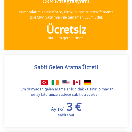
CRM Entegrasyonu
Numaralarımız Salesforce, Bitrix, Sugar, Microsoft teams
gibi CRM yazılımları ile tamamen uyumludur.
Ücretsiz
kurulum gerektirmez.
Sabit Gelen Arama Ücreti
Tüm dünyadan gelen aramalar için dakika sınırı olmadan
her ay faturanıza sadece sabit ücret eklenir.
3 €
Aylık/
sabit fiyat