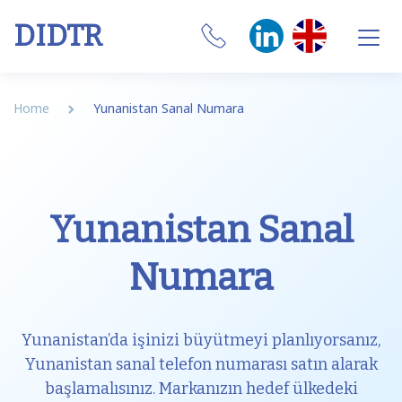
DIDTR
Business VoIP
Home
Yunanistan Sanal Numara
SIP Trunk
Numbers
Yunanistan Sanal
CRM Integrations
Numara
Features
Our Softphone
Yunanistan’da işinizi büyütmeyi planlıyorsanız,
SIM
Yunanistan sanal telefon numarası satın alarak
başlamalısınız. Markanızın hedef ülkedeki
Internet