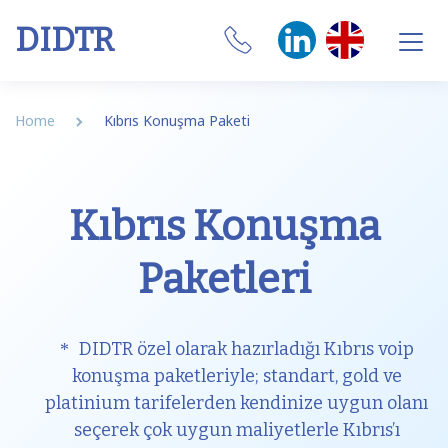
DIDTR
Business VoIP
Home
Kıbrıs Konuşma Paketi
SIP Trunk
Numbers
Kıbrıs Konuşma
CRM Integrations
Paketleri
Features
Our Softphone
DIDTR özel olarak hazırladığı Kıbrıs voip
konuşma paketleriyle; standart, gold ve
SIM
platinium tarifelerden kendinize uygun olanı
seçerek çok uygun maliyetlerle Kıbrıs’ı
Internet