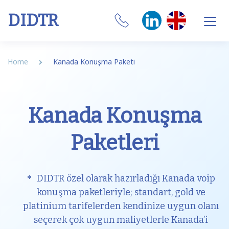
DIDTR
Business VoIP
Home
Kanada Konuşma Paketi
SIP Trunk
Numbers
Kanada Konuşma
CRM Integrations
Paketleri
Features
Our Softphone
DIDTR özel olarak hazırladığı Kanada voip
konuşma paketleriyle; standart, gold ve
SIM
platinium tarifelerden kendinize uygun olanı
seçerek çok uygun maliyetlerle Kanada’i
Internet