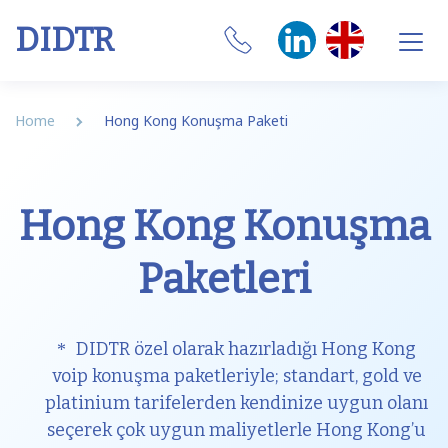
DIDTR
Business VoIP
Home
Hong Kong Konuşma Paketi
SIP Trunk
Numbers
Hong Kong Konuşma
CRM Integrations
Paketleri
Features
Our Softphone
DIDTR özel olarak hazırladığı Hong Kong
voip konuşma paketleriyle; standart, gold ve
SIM
platinium tarifelerden kendinize uygun olanı
seçerek çok uygun maliyetlerle Hong Kong’u
Internet