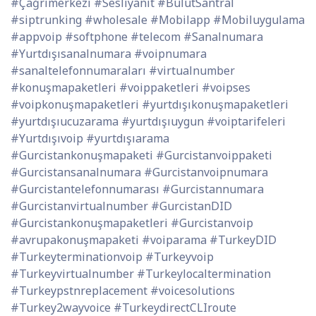
#Çağrımerkezi #Sesliyanıt #BulutSantral
#siptrunking #wholesale #Mobilapp #Mobiluygulama
#appvoip #softphone #telecom #Sanalnumara
#Yurtdışısanalnumara #voipnumara
#sanaltelefonnumaraları #virtualnumber
#konuşmapaketleri #voippaketleri #voipses
#voipkonuşmapaketleri #yurtdışıkonuşmapaketleri
#yurtdışıucuzarama #yurtdışıuygun #voiptarifeleri
#Yurtdışıvoip #yurtdışıarama
#Gurcistankonuşmapaketi #Gurcistanvoippaketi
#Gurcistansanalnumara #Gurcistanvoipnumara
#Gurcistantelefonnumarası #Gurcistannumara
#Gurcistanvirtualnumber #GurcistanDID
#Gurcistankonuşmapaketleri #Gurcistanvoip
#avrupakonuşmapaketi #voiparama #TurkeyDID
#Turkeyterminationvoip #Turkeyvoip
#Turkeyvirtualnumber #Turkeylocaltermination
#Turkeypstnreplacement #voicesolutions
#Turkey2wayvoice #TurkeydirectCLIroute