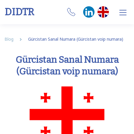
DIDTR
Business VoIP
Blog
Gürcistan Sanal Numara (Gürcistan voip numara)
SIP Trunk
Gürcistan Sanal Numara
Numbers
(Gürcistan voip numara)
CRM Integrations
Features
Our Softphone
SIM
Internet