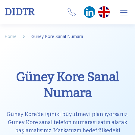
DIDTR
Business VoIP
Home
Güney Kore Sanal Numara
SIP Trunk
Numbers
Güney Kore Sanal
CRM Integrations
Numara
Features
Our Softphone
Güney Kore’de işinizi büyütmeyi planlıyorsanız,
SIM
Güney Kore sanal telefon numarası satın alarak
başlamalısınız. Markanızın hedef ülkedeki
Internet