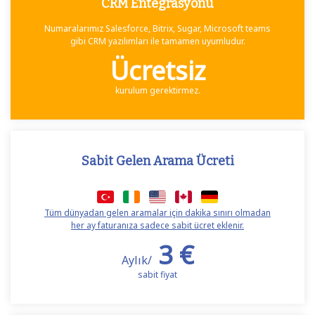
CRM Entegrasyonu
Numaralarımız Salesforce, Bitrix, Sugar, Microsoft teams
gibi CRM yazılımları ile tamamen uyumludur.
Ücretsiz
kurulum gerektirmez.
Sabit Gelen Arama Ücreti
Tüm dünyadan gelen aramalar için dakika sınırı olmadan
her ay faturanıza sadece sabit ücret eklenir.
3 €
Aylık/
sabit fiyat