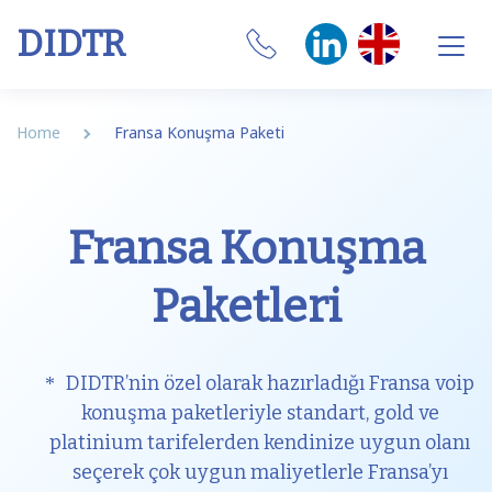
DIDTR
Business VoIP
Home
Fransa Konuşma Paketi
SIP Trunk
Numbers
Fransa Konuşma
CRM Integrations
Paketleri
Features
Our Softphone
DIDTR’nin özel olarak hazırladığı Fransa voip
konuşma paketleriyle standart, gold ve
SIM
platinium tarifelerden kendinize uygun olanı
seçerek çok uygun maliyetlerle Fransa’yı
Internet