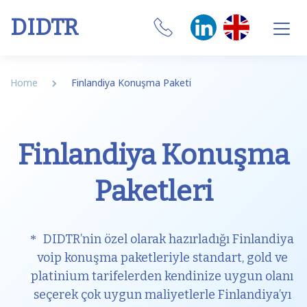
DIDTR
Business VoIP
Home
Finlandiya Konuşma Paketi
SIP Trunk
Numbers
Finlandiya Konuşma
CRM Integrations
Paketleri
Features
Our Softphone
DIDTR’nin özel olarak hazırladığı Finlandiya
voip konuşma paketleriyle standart, gold ve
SIM
platinium tarifelerden kendinize uygun olanı
seçerek çok uygun maliyetlerle Finlandiya’yı
Internet