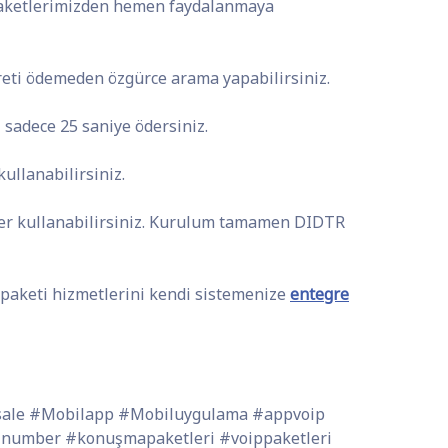
aketlerimizden hemen faydalanmaya
reti ödemeden özgürce arama yapabilirsiniz.
z sadece 25 saniye ödersiniz.
ullanabilirsiniz.
er kullanabilirsiniz. Kurulum tamamen DIDTR
paketi hizmetlerini kendi sistemenize
entegre
esale #Mobilapp #Mobiluygulama #appvoip
lnumber #konuşmapaketleri #voippaketleri