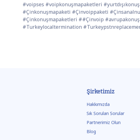
#voipses #voipkonuşmapaketleri #yurtdışıkonuşm
#Çinkonuşmapaketi #Çinvoippaketi #Çinsanaln
#Çinkonuşmapaketleri ##Çinvoip #avrupakonuş
#Turkeylocaltermination #Turkeypstnreplaceme
Şirketimiz
Hakkımızda
Sık Sorulan Sorular
Partnerimiz Olun
Blog