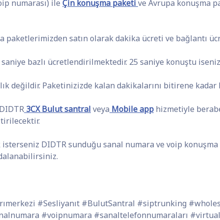
oip numarası) ile
Çin konuşma paketi
ve Avrupa konuşma p
a paketlerimizden satın olarak dakika ücreti ve bağlantı üc
 saniye bazlı ücretlendirilmektedir. 25 saniye konuştu iseni
k değildir. Paketinizizde kalan dakikalarını bitirene kadar k
 DIDTR
3CX Bulut santral
veya
Mobile app
hizmetiyle berab
rilecektir.
k isterseniz DIDTR sunduğu sanal numara ve voip konuşma 
lanabilirsiniz.
ımerkezi #Sesliyanıt #BulutSantral #siptrunking #whol
nalnumara #voipnumara #sanaltelefonnumaraları #virtua