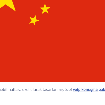
bil hatlara özel olarak tasarlanmış özel
voip konuşma pake