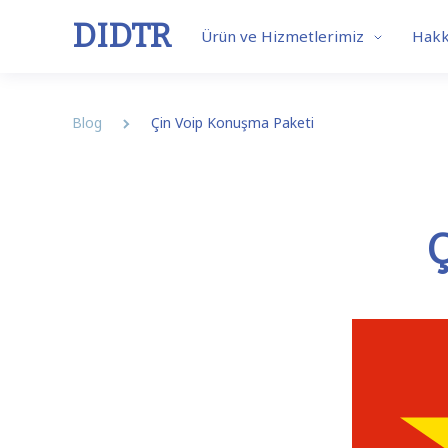
DIDTR
Ürün ve Hizmetlerimiz
Hakk
Blog
Çin Voip Konuşma Paketi
Business VoIP
SIP 
Ç
Features
Our So