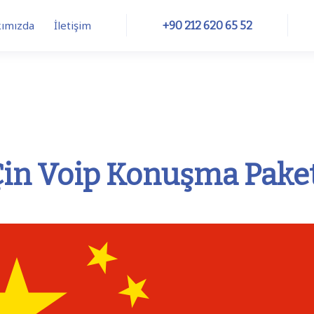
ımızda
İletişim
+90 212 620 65 52
Trunk
Numbers
CRM Integrations
in Voip Konuşma Pake
ftphone
SIM
Internet