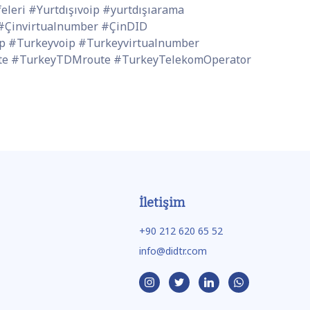
leri #Yurtdışıvoip #yurtdışıarama
#Çinvirtualnumber #ÇinDID
p #Turkeyvoip #Turkeyvirtualnumber
oute #TurkeyTDMroute #TurkeyTelekomOperator
İletişim
+90 212 620 65 52
info@didtr.com