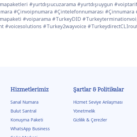
apaketleri #yurtdışıucuzarama #yurtdışıuygun #voiptarife
umara #Çinvoipnumara #Çintelefonnumarası #Çinnumara 
mapaketi #voiparama #TurkeyDID #Turkeyterminationvoi
nt #voicesolutions #Turkey2wayvoice #TurkeydirectCLIr
Hizmetlerimiz
Şartlar & Politikalar
Sanal Numara
Hizmet Seviye Anlaşması
Bulut Santral
Yönetmelik
Konuşma Paketi
Gizlilik & Çerezler
WhatsApp Business