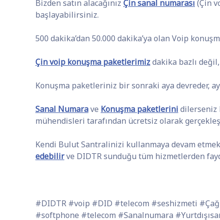
Bizden satın alacağınız
Çin sanal numarası
(Çin v
başlayabilirsiniz.
500 dakika’dan 50.000 dakika’ya olan Voip konuşm
Çin voip konuşma paketlerimiz
dakika bazlı değil,
Konuşma paketleriniz bir sonraki aya devreder, aylı
Sanal Numara
ve
Konuşma paketlerini
dilerseniz
mühendisleri tarafından ücretsiz olarak gerçekleşti
Kendi Bulut Santralinizi kullanmaya devam etme
edebilir
ve DIDTR sunduğu tüm hizmetlerden fayda
#DIDTR #voip #DID #telecom #seshizmeti #Çağr
#softphone #telecom #Sanalnumara #Yurtdışısa