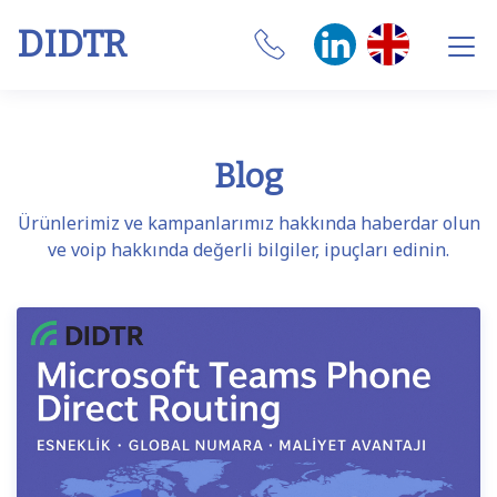
DIDTR
Business VoIP
Blog
SIP Trunk
Ürünlerimiz ve kampanlarımız hakkında haberdar olun
Numbers
ve voip hakkında değerli bilgiler, ipuçları edinin.
CRM Integrations
Features
Our Softphone
SIM
Internet