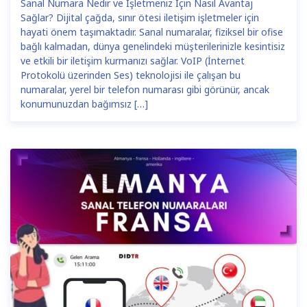
Sanal Numara Nedir ve İşletmeniz İçin Nasıl Avantaj
Sağlar? Dijital çağda, sınır ötesi iletişim işletmeler için
hayati önem taşımaktadır. Sanal numaralar, fiziksel bir ofise
bağlı kalmadan, dünya genelindeki müşterilerinizle kesintisiz
ve etkili bir iletişim kurmanızı sağlar. VoIP (İnternet
Protokolü üzerinden Ses) teknolojisi ile çalışan bu
numaralar, yerel bir telefon numarası gibi görünür, ancak
konumunuzdan bağımsız […]