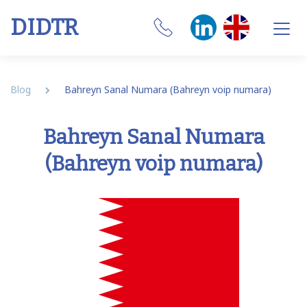
DIDTR
Business VoIP
Blog
Bahreyn Sanal Numara (Bahreyn voip numara)
SIP Trunk
Bahreyn Sanal Numara
Numbers
(Bahreyn voip numara)
CRM Integrations
Features
Our Softphone
SIM
Internet