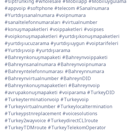
#siptrunking #wholesale #Mobilapp #Mobiluygulama
#appvoip #softphone #telecom #Sanalnumara
#Yurtdışısanalnumara #voipnumara
#sanaltelefonnumaraları #virtualnumber
#konuşmapaketleri #voippaketleri #voipses
#voipkonuşmapaketleri #yurtdışıkonuşmapaketleri
#yurtdışıucuzarama #yurtdışıuygun #voiptarifeleri
#Yurtdışıvoip #yurtdışıarama
#Bahreynkonuşmapaketi #Bahreynvoippaketi
#Bahreynsanalnumara #Bahreynvoipnumara
#Bahreyntelefonnumarası #Bahreynnumara
#Bahreynvirtualnumber #BahreynDID
#Bahreynkonuşmapaketleri #Bahreynvoip
#avrupakonuşmapaketi #voiparama #TurkeyDID
#Turkeyterminationvoip #Turkeyvoip
#Turkeyvirtualnumber #Turkeylocaltermination
#Turkeypstnreplacement #voicesolutions
#Turkey2wayvoice #TurkeydirectCLIroute
#TurkeyTDMroute #TurkeyTelekomOperator