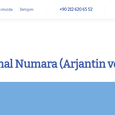
ımızda
İletişim
+90 212 620 65 52
Trunk
Numbers
CRM Integrations
nal Numara (Arjantin 
ftphone
SIM
Internet