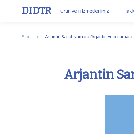
DIDTR
Ürün ve Hizmetlerimiz
Hakk
Blog
Arjantin Sanal Numara (Arjantin voip numara)
Business VoIP
SIP 
Arjantin Sa
Features
Our So