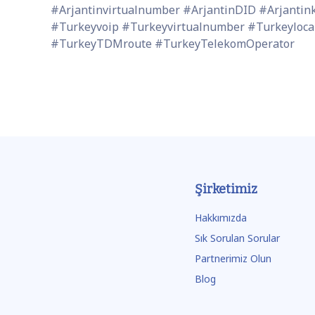
#Arjantinvirtualnumber #ArjantinDID #Arjanti
#Turkeyvoip #Turkeyvirtualnumber #Turkeylocal
#TurkeyTDMroute #TurkeyTelekomOperator
Şirketimiz
Hakkımızda
Sık Sorulan Sorular
Partnerimiz Olun
Blog