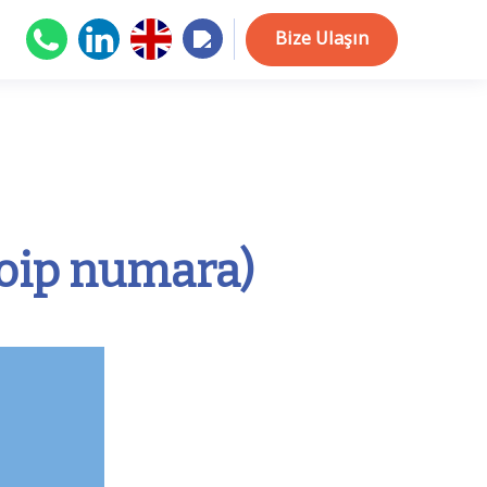
Bize Ulaşın
voip numara)