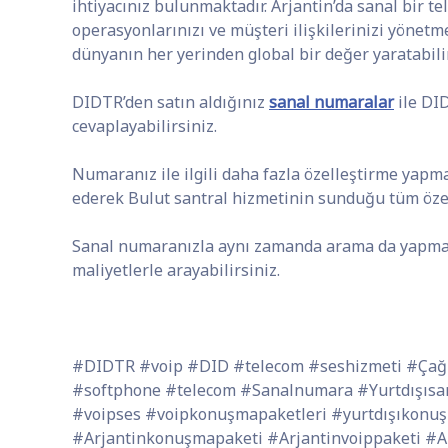
ihtiyacınız bulunmaktadır. Arjantin’da sanal bir 
operasyonlarınızı ve müşteri ilişkilerinizi yönetm
dünyanın her yerinden global bir değer yaratabilir
DIDTR’den satın aldığınız
sanal numaralar
ile D
cevaplayabilirsiniz.
Numaranız ile ilgili daha fazla özelleştirme yapma
ederek Bulut santral hizmetinin sunduğu tüm özell
Sanal numaranızla aynı zamanda arama da yapma
maliyetlerle arayabilirsiniz.
#DIDTR #voip #DID #telecom #seshizmeti #Çağr
#softphone #telecom #Sanalnumara #Yurtdışısa
#voipses #voipkonuşmapaketleri #yurtdışıkonuşm
#Arjantinkonuşmapaketi #Arjantinvoippaketi #