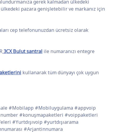
i bulundurmanıza gerek kalmadan ülkedeki
f ülkedeki pazara genişletebilir ve markanız için
ları cep telefonunuzdan ücretsiz olarak
TR
3CX Bulut santral
ile numaranızı entegre
aketlerini
kullanarak tüm dünyayı çok uygun
esale #Mobilapp #Mobiluygulama #appvoip
lnumber #konuşmapaketleri #voippaketleri
leri #Yurtdışıvoip #yurtdışıarama
onnumarası #Arjantinnumara