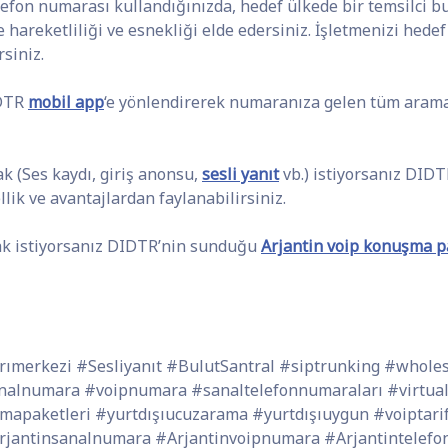
telefon numarası kullandığınızda, hedef ülkede bir temsilc
e hareketliliği ve esnekliği elde edersiniz. İşletmenizi hede
siniz.
IDTR
mobil app
‘e yönlendirerek numaranıza gelen tüm arama
k (Ses kaydı, giriş anonsu,
sesli yanıt
vb.) istiyorsanız DID
ik ve avantajlardan faylanabilirsiniz.
k istiyorsanız DIDTR’nin sunduğu
Arjantin voip konuşma p
ımerkezi #Sesliyanıt #BulutSantral #siptrunking #whol
nalnumara #voipnumara #sanaltelefonnumaraları #virtua
apaketleri #yurtdışıucuzarama #yurtdışıuygun #voiptarife
Arjantinsanalnumara #Arjantinvoipnumara #Arjantintelef