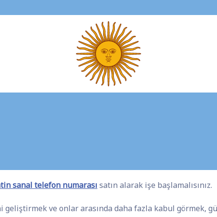
tin sanal telefon numarası
satın alarak işe başlamalısınız.
ni geliştirmek ve onlar arasında daha fazla kabul görmek, g