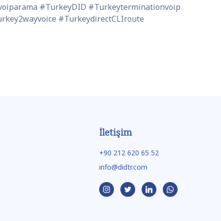
#voiparama #TurkeyDID #Turkeyterminationvoip
urkey2wayvoice #TurkeydirectCLIroute
İletişim
+90 212 620 65 52
info@didtr.com