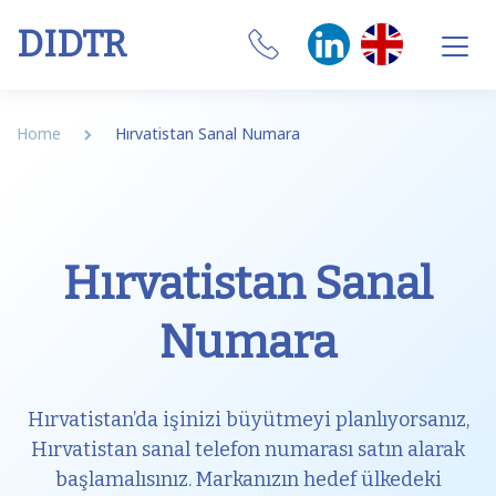
DIDTR
Business VoIP
Home
Hırvatistan Sanal Numara
SIP Trunk
Numbers
Hırvatistan Sanal
CRM Integrations
Numara
Features
Our Softphone
Hırvatistan’da işinizi büyütmeyi planlıyorsanız,
SIM
Hırvatistan sanal telefon numarası satın alarak
başlamalısınız. Markanızın hedef ülkedeki
Internet