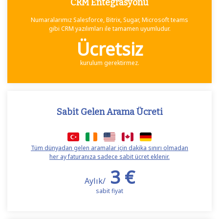
CRM Entegrasyonu
Numaralarımız Salesforce, Bitrix, Sugar, Microsoft teams
gibi CRM yazılımları ile tamamen uyumludur.
Ücretsiz
kurulum gerektirmez.
Sabit Gelen Arama Ücreti
Tüm dünyadan gelen aramalar için dakika sınırı olmadan
her ay faturanıza sadece sabit ücret eklenir.
3 €
Aylık/
sabit fiyat