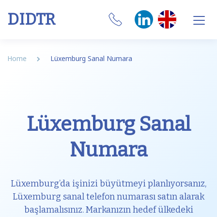
DIDTR
Business VoIP
Home
Lüxemburg Sanal Numara
SIP Trunk
Numbers
Lüxemburg Sanal
CRM Integrations
Numara
Features
Our Softphone
Lüxemburg’da işinizi büyütmeyi planlıyorsanız,
SIM
Lüxemburg sanal telefon numarası satın alarak
başlamalısınız. Markanızın hedef ülkedeki
Internet