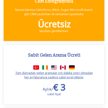
CRM Entegrasyonu
Numaralarımız Salesforce, Bitrix, Sugar, Microsoft teams
gibi CRM yazılımları ile tamamen uyumludur.
Ücretsiz
kurulum gerektirmez.
Sabit Gelen Arama Ücreti
Tüm dünyadan gelen aramalar için dakika sınırı olmadan
her ay faturanıza sadece sabit ücret eklenir.
€ 3
Aylık/
sabit fiyat