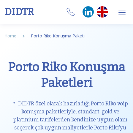
DIDTR
Business VoIP
Home
Porto Riko Konuşma Paketi
SIP Trunk
Numbers
Porto Riko Konuşma
CRM Integrations
Paketleri
Features
Our Softphone
DIDTR özel olarak hazırladığı Porto Riko voip
konuşma paketleriyle; standart, gold ve
SIM
platinium tarifelerden kendinize uygun olanı
seçerek çok uygun maliyetlerle Porto Riko’yu
Internet