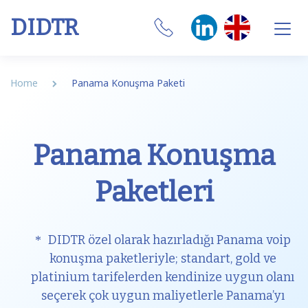
DIDTR
Business VoIP
Home
Panama Konuşma Paketi
SIP Trunk
Numbers
Panama Konuşma
CRM Integrations
Paketleri
Features
Our Softphone
DIDTR özel olarak hazırladığı Panama voip
konuşma paketleriyle; standart, gold ve
SIM
platinium tarifelerden kendinize uygun olanı
seçerek çok uygun maliyetlerle Panama’yı
Internet