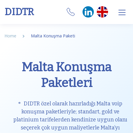
DIDTR
Business VoIP
Home
Malta Konuşma Paketi
SIP Trunk
Numbers
Malta Konuşma
CRM Integrations
Paketleri
Features
Our Softphone
DIDTR özel olarak hazırladığı Malta voip
konuşma paketleriyle; standart, gold ve
SIM
platinium tarifelerden kendinize uygun olanı
seçerek çok uygun maliyetlerle Malta’yı
Internet